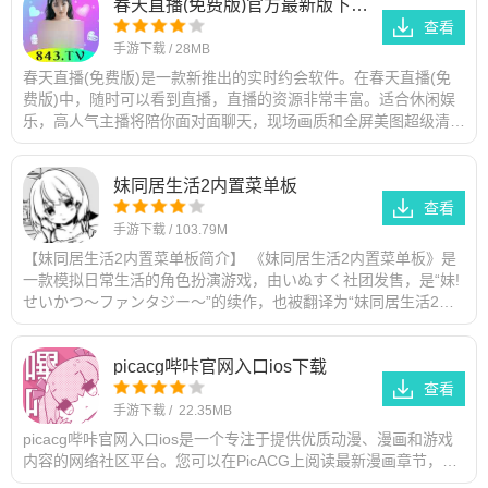
春天直播(免费版)官方最新版下载安装
查看
手游下载
/
28MB
春天直播(免费版)是一款新推出的实时约会软件。在春天直播(免
费版)中，随时可以看到直播，直播的资源非常丰富。适合休闲娱
乐，高人气主播将陪你面对面聊天，现场画质和全屏美图超级清
晰，感兴趣的朋友快来本站下
妺同居生活2内置菜单板
查看
手游下载
/
103.79M
【妺同居生活2内置菜单板简介】 《妺同居生活2内置菜单板》是
一款模拟日常生活的角色扮演游戏，由いぬすく社团发售，是“妹!
せいかつ～ファンタジー～”的续作，也被翻译为“妹同居生活2：
异世界幻想”。游戏设
picacg哔咔官网入口ios下载
查看
手游下载
/
22.35MB
picacg哔咔官网入口ios是一个专注于提供优质动漫、漫画和游戏
内容的网络社区平台。您可以在PicACG上阅读最新漫画章节，分
享创作作品，并参与有趣的活动与比赛。您可以在picacg哔咔官网