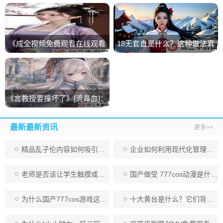
热议？家长与教育者该如何应
影？揭秘91在线观看平台的独
对？
特优势与使用技巧！
《成全视频免费观看在线观看
18无套直是什么？这种做法真
第14集预告》免费下载地址分
的安全吗？
享
《言教授要撞坏了》[流鼻血]：
一部荒诞搞笑背后蕴含人生哲
最新最新资讯
更多>>
理的轻喜剧
精品乱子伦内容如何吸引用户注意？：从情感共鸣到深度剧情的独特魅力
企业如何利用现代化管理方法提升工作效率与团队合作，获得更大成功
老师是否该让学生触摸或亲密互动？教育理念与伦理底线该如何把握：如何避免“脱让学生摸动态”带来的争议？
国产做受 777cos动漫是什么？为何越来越多的动漫作品开始融入cosplay元素？
为什么国产777cos游戏这么受欢迎？探索游戏成功背后的原因：创新与用户体验
十大黄台是什么？它们背后的历史、文化和未来发展如何影响我们的认知