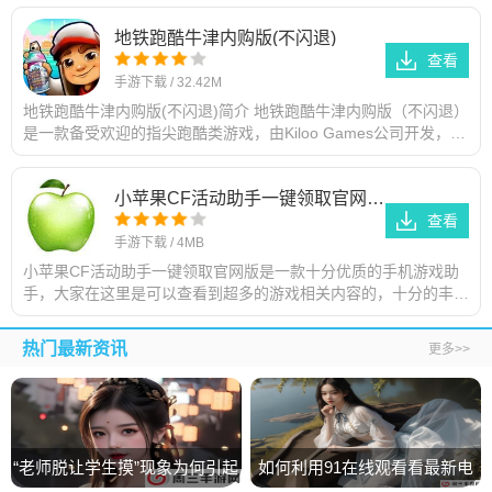
入口io
地铁跑酷牛津内购版(不闪退)
查看
手游下载
/
32.42M
地铁跑酷牛津内购版(不闪退)简介 地铁跑酷牛津内购版（不闪退）
是一款备受欢迎的指尖跑酷类游戏，由Kiloo Games公司开发，并
于2012年在iOS和Android平台上发布。游戏以地铁轨道为背景，
小苹果CF活动助手一键领取官网版下载
查看
手游下载
/
4MB
小苹果CF活动助手一键领取官网版是一款十分优质的手机游戏助
手，大家在这里是可以查看到超多的游戏相关内容的，十分的丰
富，各种不同的资讯都有。还有超多的游戏活动内容，很多福利带
给大家的，感兴趣的小伙伴赶紧
热门最新资讯
更多>>
“老师脱让学生摸”现象为何引起
如何利用91在线观看看最新电