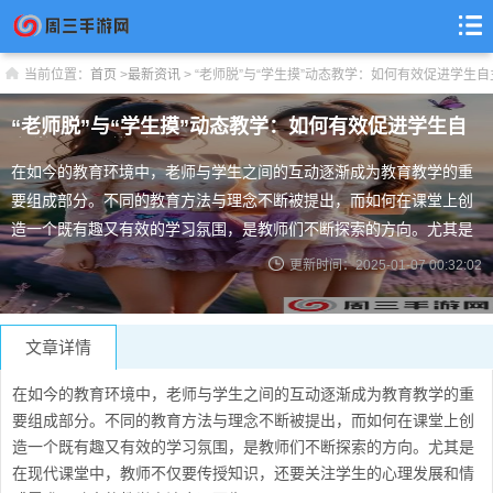
当前位置：
首页
>
最新资讯
>
“老师脱”与“学生摸”动态教学：如何有效促进学生
“老师脱”与“学生摸”动态教学：如何有效促进学生自
主学习与思维活跃？
在如今的教育环境中，老师与学生之间的互动逐渐成为教育教学的重
要组成部分。不同的教育方法与理念不断被提出，而如何在课堂上创
造一个既有趣又有效的学习氛围，是教师们不断探索的方向。尤其是
在现代课堂中，教师不仅要传授知识，还要关注学生的心理发展和情
更新时间：2025-01-07 00:32:02
感需求，动态的教学方法应运而生。 教育互动中的“脱”与“摸”是什么
意思？ “老师脱”和“学生摸”这两个关键词在某些语境中可能会让人感
到不解或困惑，实际上，这种
文章详情
在如今的教育环境中，老师与学生之间的互动逐渐成为教育教学的重
要组成部分。不同的教育方法与理念不断被提出，而如何在课堂上创
造一个既有趣又有效的学习氛围，是教师们不断探索的方向。尤其是
在现代课堂中，教师不仅要传授知识，还要关注学生的心理发展和情