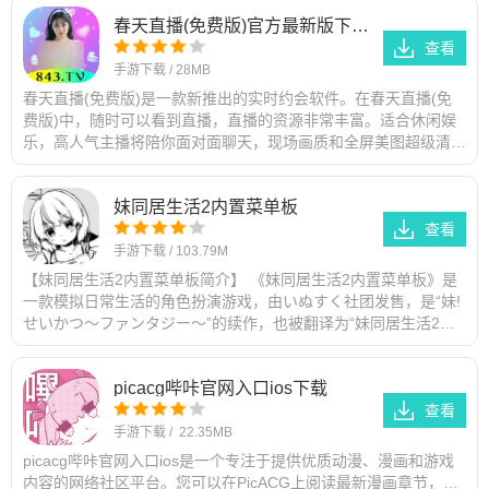
春天直播(免费版)官方最新版下载安装
查看
手游下载
/
28MB
春天直播(免费版)是一款新推出的实时约会软件。在春天直播(免
费版)中，随时可以看到直播，直播的资源非常丰富。适合休闲娱
乐，高人气主播将陪你面对面聊天，现场画质和全屏美图超级清
晰，感兴趣的朋友快来本站下
妺同居生活2内置菜单板
查看
手游下载
/
103.79M
【妺同居生活2内置菜单板简介】 《妺同居生活2内置菜单板》是
一款模拟日常生活的角色扮演游戏，由いぬすく社团发售，是“妹!
せいかつ～ファンタジー～”的续作，也被翻译为“妹同居生活2：
异世界幻想”。游戏设
picacg哔咔官网入口ios下载
查看
手游下载
/
22.35MB
picacg哔咔官网入口ios是一个专注于提供优质动漫、漫画和游戏
内容的网络社区平台。您可以在PicACG上阅读最新漫画章节，分