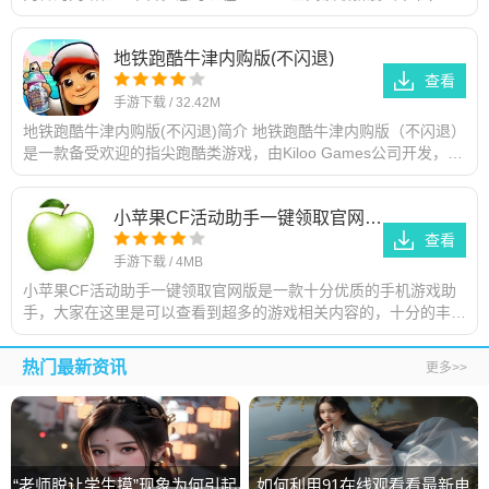
享创作作品，并参与有趣的活动与比赛。您可以在picacg哔咔官网
入口io
地铁跑酷牛津内购版(不闪退)
查看
手游下载
/
32.42M
地铁跑酷牛津内购版(不闪退)简介 地铁跑酷牛津内购版（不闪退）
是一款备受欢迎的指尖跑酷类游戏，由Kiloo Games公司开发，并
于2012年在iOS和Android平台上发布。游戏以地铁轨道为背景，
小苹果CF活动助手一键领取官网版下载
查看
手游下载
/
4MB
小苹果CF活动助手一键领取官网版是一款十分优质的手机游戏助
手，大家在这里是可以查看到超多的游戏相关内容的，十分的丰
富，各种不同的资讯都有。还有超多的游戏活动内容，很多福利带
给大家的，感兴趣的小伙伴赶紧
热门最新资讯
更多>>
“老师脱让学生摸”现象为何引起
如何利用91在线观看看最新电