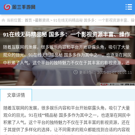
当前位置：
首页
>
最新资讯
>
91在线无码精品秘 国多多：一个影视资源丰富、
91在线无码精品秘 国多多：一个影视资源丰富、操作
简单且高质量的娱乐平台，你值得拥有！
随着互联网的发展，很多娱乐内容和平台开始崭露头角，吸引了大量
观众的目光。91在线无码精品秘 国多多作为其中之一，也逐渐在网民
中积累了人气。这个平台的独特魅力不仅在于其丰富的影视资源，还
在于其提供了多样化的选择，让不同需求的观众都能找到合适的内容
更新时间：2025-01-07 01:01:11
观看。在这里，我们将对91在线无码精品秘 国多多做一些详细的分
析，帮助大家更好地了解这个平台以及它的特色。 91在线无码精品秘
国多多：丰富的影视资源 作
文章详情
随着互联网的发展，很多娱乐内容和平台开始崭露头角，吸引了大量
观众的目光。91在线**精品秘 国多多作为其中之一，也逐渐在网民中
积累了人气。这个平台的独特魅力不仅在于其丰富的影视资源，还在
于其提供了多样化的选择，让不同需求的观众都能找到合适的内容观