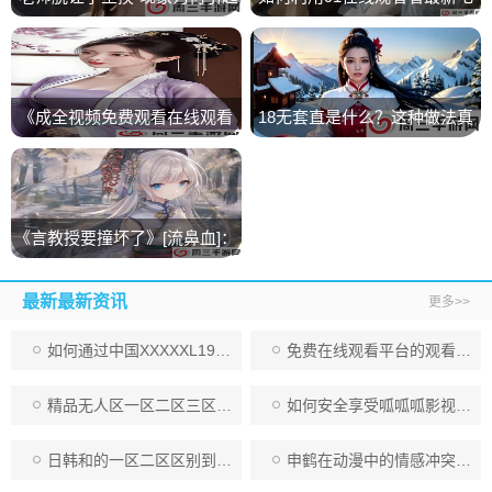
热议？家长与教育者该如何应
影？揭秘91在线观看平台的独
对？
特优势与使用技巧！
《成全视频免费观看在线观看
18无套直是什么？这种做法真
第14集预告》免费下载地址分
的安全吗？
享
《言教授要撞坏了》[流鼻血]：
一部荒诞搞笑背后蕴含人生哲
最新最新资讯
更多>>
理的轻喜剧
如何通过中国XXXXXL19Dfm免费资源找到适合自己的内容？：免费资源的获取与注意事项揭秘
免费在线观看平台的观看人数更新时间有何意义？如何通过这些数据提高观影体验？
精品无人区一区二区三区：探索独特魅力与深度体验
如何安全享受呱呱呱影视大全免费观看的丰富影视资源？用户应该注意哪些潜在风险？
日韩和的一区二区区别到底是什么？日本与韩国的文化差异你了解吗？
申鹤在动漫中的情感冲突和高潮表达：她为何引发观众深思？