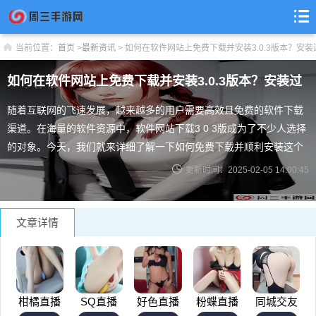
当前位置：
首页
>
最新资讯
>
如何在软件网站上免费下载并安装3.0.3版本？安
如何在软件网站上免费下载并安装3.0.3版本？安装过
程中的常见问题及解决方法
随着互联网的飞速发展，越来越多的用户需要高效且免费的软件下载
渠道。在海量的软件资源中，软件网站下载3 0 3版成为了不少人选择
的对象。今天，我们就来详细了解一下如何免费下载并顺利安装这个
版本的软件下载工具，帮助你在使用时更加顺畅，避免安装过程中遇
更新时间：2025-02-05 14:00:45
到的常见问题。 软件网站下载3 0 3版本的特点 软件网站下载3 0 3版
相较于其他版本，有着许多独特的优势。这个版本支持各种操作系
统，兼容性强，能够适
文章详情
柑橘直播
SQ直播
好色直播
粉蝶直播
同城交友