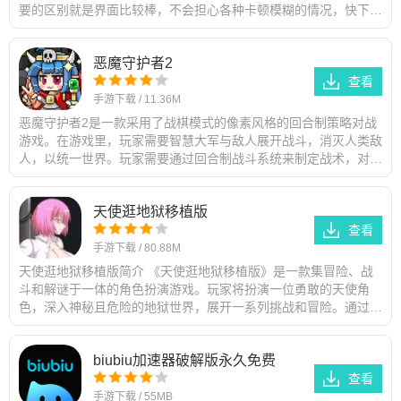
要的区别就是界面比较棒，不会担心各种卡顿模糊的情况，快下载
快手概念版试试吧！软件教
恶魔守护者2
查看
手游下载
/
11.36M
恶魔守护者2是一款采用了战棋模式的像素风格的回合制策略对战
游戏。在游戏里，玩家需要智慧大军与敌人展开战斗，消灭人类敌
人，以统一世界。玩家需要通过回合制战斗系统来制定战术，对抗
敌人的入侵，同时合理排兵布
天使逛地狱移植版
查看
手游下载
/
80.88M
天使逛地狱移植版简介 《天使逛地狱移植版》是一款集冒险、战
斗和解谜于一体的角色扮演游戏。玩家将扮演一位勇敢的天使角
色，深入神秘且危险的地狱世界，展开一系列挑战和冒险。通过消
灭敌人、解开谜题和收集装备，
biubiu加速器破解版永久免费
查看
手游下载
/
55MB