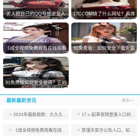
男人把自己的QQ号放进女人
17CCOM换了什么网址？具体
QQ表情包里的真实含义是什
介绍及浏览方法
么？
《成全视频免费观看在线观看
91免费版：如何安全下载安装
第14集预告》免费下载地址分
并享受全面功能体验？
享
91免费版如何安全使用？它的
优势和下载方法有哪些？
最新最新资讯
更多>>
2024年最新趋势：久久久国产精华液的独特成分和显著效果全面解析
17.c-起草官网登录入口的全面指南：教你轻松进入与使用平台
《成全视频免费观看在线观看第14集预告》免费下载地址分享
禁漫天官方公告入口，如何找到最新公告？