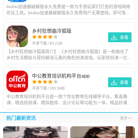
biubiu加速器破解版永久免费是一款为手游玩家们打造的游戏网络
优化工具。biubiu加速器破解版永久免费用户无需登陆，即可免费
畅享VIP线路，极速提升网络质量，优化上网环境，从此告别延
迟、卡顿、卡帧
乡村狂想曲冷狐版
查看
手游下载
/
83.21M
【乡村狂想曲冷狐版简介】 《乡村狂想曲冷狐版》是一款融合了
乡村生活模拟与冒险解谜元素的角色扮演游戏。玩家将扮演一位意
外来到宁静乡村的年轻人，在这个充满田园风光的小村庄中展开一
系列奇妙的生活体验与冒险探
中公教育培训机构平台app
查看
手游下载
/
265.5MB
中公教育培训机构平台是一款个性化教育在线辅导平台，集直播
课、精选视频课、模拟题库、会计论坛等功能为一体，精品好课，
找到更符合你的学习方式，智能题库在线模考，丰富的内容选择，
欢迎免费下载。免费领取步骤1
热门最新资讯
更多>>