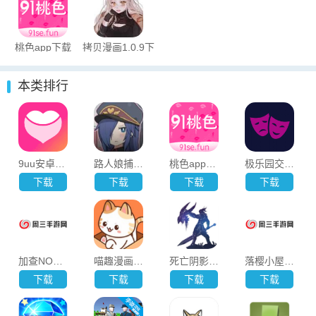
本下载
桃色app下载
拷贝漫画1.0.9下
载
本类排行
9uu安卓版安装下载
路人娘捕捉学院汉化版
桃色app下载
极乐园交友下载
下载
下载
下载
下载
加查NOX自带人设版下载 v1.1.0 安卓版
喵趣漫画app下载小说免费
死亡阴影2下载
落樱小屋最新中文版下载 v2.8.5 安卓版
下载
下载
下载
下载