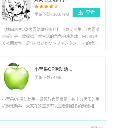
查看
手游下载
/
103.79M
【妺同居生活2内置菜单板简介】 《妺同居生活2内置菜
单板》是一款模拟日常生活的角色扮演游戏，由いぬす
く社团发售，是“妹!せいかつ～ファンタジー～”的续
作，也被翻译为“妹同居生活2：异世界幻想”。游戏设
小苹果CF活动助手一键领取官网版下载
手游下载
/
4MB
小苹果CF活动助手一键领取官网版是一款十分优质的手
机游戏助手，大家在这里是可以查看到超多的游戏相关
内容的，十分的丰富，各种不同的资讯都有。还有超多
的游戏活动内容，很多福利带给大家的，感兴趣的小伙
伴赶紧
更多>>