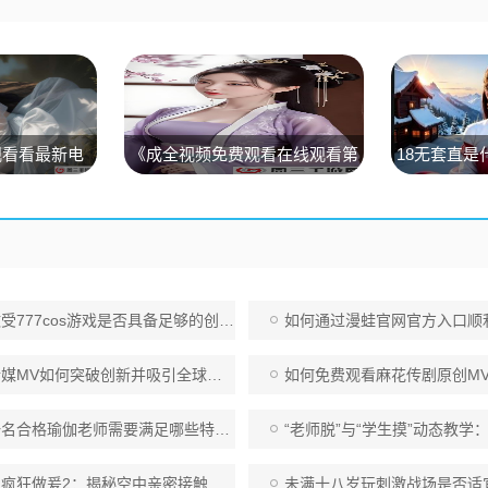
观看看最新电
《成全视频免费观看在线观看第
18无套直是
观看平台的独特
14集预告》免费下载地址分享
技巧！
777cos游戏是否具备足够的创新与市场潜力？
如何通过漫蛙官网官方入口顺利登录平台：
如何突破创新并吸引全球观众？新时代下的麻豆精品秘MV现象分析
如何免费观看麻花传剧原创MV完整版？探索最简
瑜伽老师需要满足哪些特殊要求？掌握这些你也可以成为瑜伽教练
“老师脱”与“学生摸”动态教学：如何有效促进学生自主学
爰2：揭秘空中亲密接触的惊人故事，飞行中的隐秘行为让你大开眼界
未满十八岁玩刺激战场是否适宜？家长如何把控未