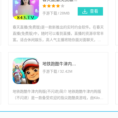
查看
手游下载
/
28MB
春天直播(免费版)是一款新推出的实时约会软件。在春天
直播(免费版)中，随时可以看到直播，直播的资源非常丰
富。适合休闲娱乐，高人气主播将陪你面对面聊天，现
场画质和全屏美图超级清晰，感兴趣的朋友快来本站下
地铁跑酷牛津内购版(不闪退)
手游下载
/
32.42M
地铁跑酷牛津内购版(不闪退)简介 地铁跑酷牛津内购版
（不闪退）是一款备受欢迎的指尖跑酷类游戏，由Kiloo
Games公司开发，并于2012年在iOS和Android平台上发
布。游戏以地铁轨道为背景，