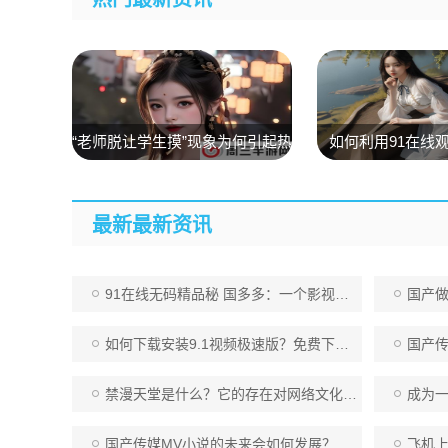
“老师脱让学生摸”现象为何引起热
如何利用91在线
议？家长与教育者该如何应对？
影？揭秘91在线
优势与使用
最新最新资讯
91在线无码精品秘 国多多：一个影视资源丰富、操作简单且高质量的娱乐平台，你值得拥有！
国产做受
如何下载安装9.1视频极速版？免费下载并流畅观看视频的步骤与技巧
国产传媒MV
禁漫天堂是什么？它的存在对网络文化和法律带来了哪些挑战？
成为一名合格
国产传媒MV小说的未来会如何发展？麻豆精品秘如何在竞争中脱颖而出？
飞机上疯狂做