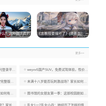
什么？这种做法真的
《言教授要撞坏了》[流鼻血]：一
安全吗？
部荒诞搞笑背后蕴含人生哲理的
轻喜剧
更多>>
新手必看指南
weyvv5国产SUV，免费试驾体验，性价比超高，值得关注
单的观看方法
未满十八岁能否玩刺激战场？家长如何科学管理孩子的游戏时间：对未成年玩家的建议
习与思维活跃？
图书馆的女朋友第一季：这部校园剧如何展现纯真爱情与成长故事？
成年人游戏时间
乱女1一7乱女小丹：她经历了怎样的情感困境，才能最终觉醒与自我救赎？